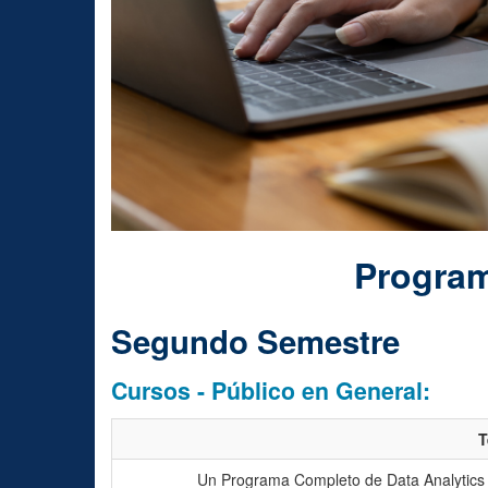
Program
Segundo Semestre
Cursos - Público en General:
T
Un Programa Completo de Data Analytics p